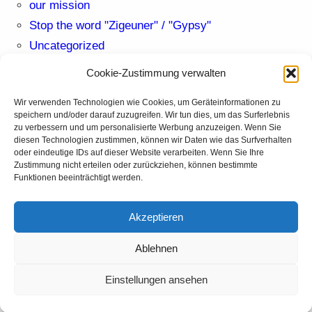
our mission
Stop the word "Zigeuner" / "Gypsy"
Uncategorized
Cookie-Zustimmung verwalten
Archives
Wir verwenden Technologien wie Cookies, um Geräteinformationen zu
speichern und/oder darauf zuzugreifen. Wir tun dies, um das Surferlebnis
Mai 2023
zu verbessern und um personalisierte Werbung anzuzeigen. Wenn Sie
diesen Technologien zustimmen, können wir Daten wie das Surfverhalten
Tags
oder eindeutige IDs auf dieser Website verarbeiten. Wenn Sie Ihre
Zustimmung nicht erteilen oder zurückziehen, können bestimmte
Funktionen beeinträchtigt werden.
antigypsyism
antiziganism
About us
Akzeptieren
antiziganismus
Campaigns
Background
Ablehnen
countries
country
Deutschland
Germany
Impressum
International
our mission
Kontakt
our
Partners
Statute
Einstellungen ansehen