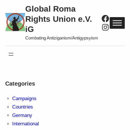
Direkt
Global Roma
zum
Faceboo
Rights Union e.V.
Inhalt
Instagra
iG
wechseln
Combating Antiziganism/Antigypsyism
Categories
Campaigns
Countries
Germany
International